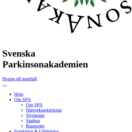
Svenska
Parkinson
akademien
Hoppa till innehåll
Hem
Om SPA
Om SPA
Nätverkssekreteriat
Styrgrupp
Stadgar
Rapporter
Forskning & Utbildning