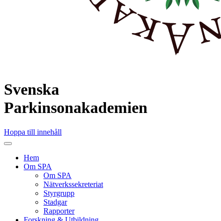
Svenska
Parkinson
akademien
Hoppa till innehåll
Hem
Om SPA
Om SPA
Nätverkssekreteriat
Styrgrupp
Stadgar
Rapporter
Forskning & Utbildning