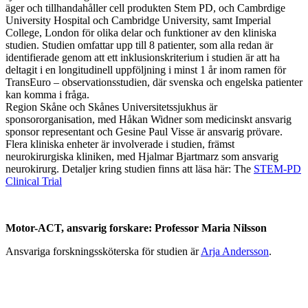
äger och tillhandahåller cell produkten Stem PD, och Cambrdige
University Hospital och Cambridge University, samt Imperial
College, London för olika delar och funktioner av den kliniska
studien. Studien omfattar upp till 8 patienter, som alla redan är
identifierade genom att ett inklusionskriterium i studien är att ha
deltagit i en longitudinell uppföljning i minst 1 år inom ramen för
TransEuro – observationsstudien, där svenska och engelska patienter
kan komma i fråga.
Region Skåne och Skånes Universitetssjukhus är
sponsororganisation, med Håkan Widner som medicinskt ansvarig
sponsor representant och Gesine Paul Visse är ansvarig prövare.
Flera kliniska enheter är involverade i studien, främst
neurokirurgiska kliniken, med Hjalmar Bjartmarz som ansvarig
neurokirurg. Detaljer kring studien finns att läsa här: The
STEM-PD
Clinical Trial
Motor-ACT, ansvarig forskare: Professor Maria Nilsson
Ansvariga forskningssköterska för studien är
Arja Andersson
.