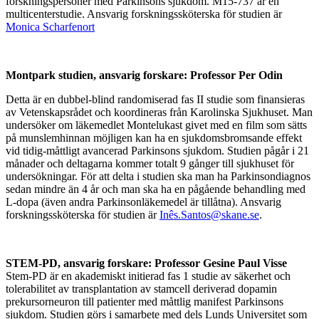
forskningspersoner med Parkinsons sjukdom. M15-737 är en
multicenterstudie. Ansvarig forskningssköterska för studien är
Monica Scharfenort
Montpark studien, ansvarig forskare: Professor Per Odin
Detta är en dubbel-blind randomiserad fas II studie som finansieras
av Vetenskapsrådet och koordineras från Karolinska Sjukhuset. Man
undersöker om läkemedlet Montelukast givet med en film som sätts
på munslemhinnan möjligen kan ha en sjukdomsbromsande effekt
vid tidig-måttligt avancerad Parkinsons sjukdom. Studien pågår i 21
månader och deltagarna kommer totalt 9 gånger till sjukhuset för
undersökningar. För att delta i studien ska man ha Parkinsondiagnos
sedan mindre än 4 år och man ska ha en pågående behandling med
L-dopa (även andra Parkinsonläkemedel är tillåtna). Ansvarig
forskningssköterska för studien är
Inês.Santos@skane.se
.
STEM-PD, ansvarig forskare: Professor Gesine Paul Visse
Stem-PD är en akademiskt initierad fas 1 studie av säkerhet och
tolerabilitet av transplantation av stamcell deriverad dopamin
prekursorneuron till patienter med måttlig manifest Parkinsons
sjukdom. Studien görs i samarbete med dels Lunds Universitet som