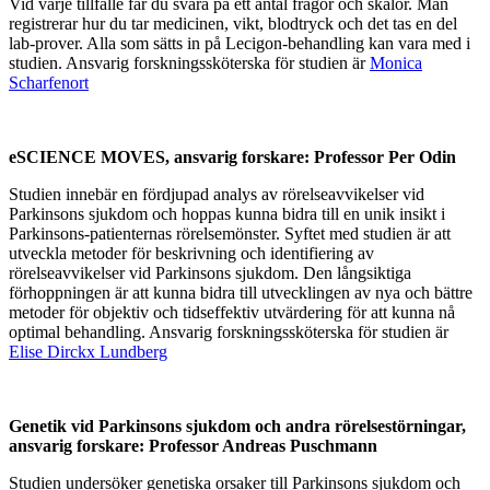
Vid varje tillfälle får du svara på ett antal frågor och skalor. Man
registrerar hur du tar medicinen, vikt, blodtryck och det tas en del
lab-prover. Alla som sätts in på Lecigon-behandling kan vara med i
studien. Ansvarig forskningssköterska för studien är
Monica
Scharfenort
eSCIENCE MOVES, ansvarig forskare: Professor Per Odin
Studien innebär en fördjupad analys av rörelseavvikelser vid
Parkinsons sjukdom och hoppas kunna bidra till en unik insikt i
Parkinsons-patienternas rörelsemönster. Syftet med studien är att
utveckla metoder för beskrivning och identifiering av
rörelseavvikelser vid Parkinsons sjukdom. Den långsiktiga
förhoppningen är att kunna bidra till utvecklingen av nya och bättre
metoder för objektiv och tidseffektiv utvärdering för att kunna nå
optimal behandling. Ansvarig forskningssköterska för studien är
Elise Dirckx Lundberg
Genetik vid Parkinsons sjukdom och andra rörelsestörningar,
ansvarig forskare: Professor Andreas Puschmann
Studien undersöker genetiska orsaker till Parkinsons sjukdom och