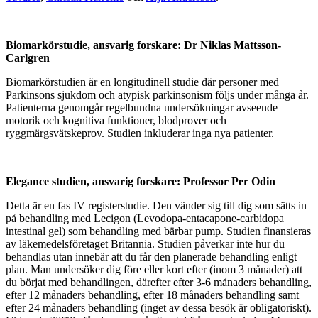
Biomarkörstudie, ansvarig forskare: Dr
Niklas Mattsson-
Carlgren
Biomarkörstudien är en longitudinell studie där personer med
Parkinsons sjukdom och atypisk parkinsonism följs under många år.
Patienterna genomgår regelbundna undersökningar avseende
motorik och kognitiva funktioner, blodprover och
ryggmärgsvätskeprov. Studien inkluderar inga nya patienter.
Elegance studien, ansvarig forskare: Professor Per Odin
Detta är en fas IV registerstudie. Den vänder sig till dig som sätts in
på behandling med Lecigon (Levodopa-entacapone-carbidopa
intestinal gel) som behandling med bärbar pump. Studien finansieras
av läkemedelsföretaget Britannia. Studien påverkar inte hur du
behandlas utan innebär att du får den planerade behandling enligt
plan. Man undersöker dig före eller kort efter (inom 3 månader) att
du börjat med behandlingen, därefter efter 3-6 månaders behandling,
efter 12 månaders behandling, efter 18 månaders behandling samt
efter 24 månaders behandling (inget av dessa besök är obligatoriskt).