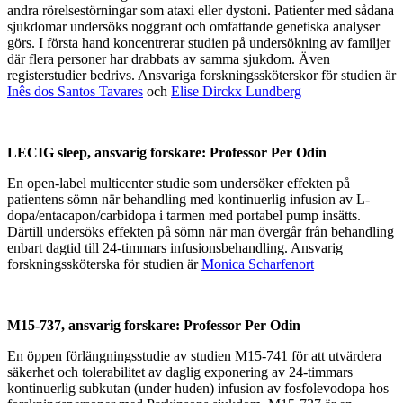
andra rörelsestörningar som ataxi eller dystoni. Patienter med sådana
sjukdomar undersöks noggrant och omfattande genetiska analyser
görs. I första hand koncentrerar studien på undersökning av familjer
där flera personer har drabbats av samma sjukdom. Även
registerstudier bedrivs.
Ansvariga forskningssköterskor för studien är
Inês dos Santos Tavares
och
Elise Dirckx Lundberg
LECIG sleep, ansvarig forskare: Professor Per Odin
En open-label multicenter studie som undersöker effekten på
patientens sömn när behandling med kontinuerlig infusion av L-
dopa/entacapon/carbidopa i tarmen med portabel pump insätts.
Därtill undersöks effekten på sömn när man övergår från behandling
enbart dagtid till 24-timmars infusionsbehandling. Ansvarig
forskningssköterska för studien är
Monica Scharfenort
M15-737, ansvarig forskare: Professor Per Odin
En öppen förlängningsstudie av studien M15-741 för att utvärdera
säkerhet och tolerabilitet av daglig exponering av 24-timmars
kontinuerlig subkutan (under huden) infusion av fosfolevodopa hos