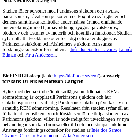
Niklas Mattsson-Carlgren
Studien följer personer med Parkinsons sjukdom och atypisk
parkinsonism, såväl som personer med kognitiva svårigheter och
demens samt friska kontroller under många år med omfattande
undersökningar med hjärnavbildning, ryggmärgsvätskeprov,
blodprov och testning av motorik och kognitiva funktioner. Studien
syftar till att utveckla metoder för tidig och säker diagnos av
Parkinsons sjukdom och Alzheimers sjukdom. Ansvariga
forskningssköterskor för studien är
Inês dos Santos Tavares
,
Linnéa
Edman
och
Arja Andersson
.
BioFINDER-sleep
(länk:
https://biofinder.se/rem/
)
, ansvarig
forskare: Dr
Niklas Mattsson-Carlgren
Syftet med denna studie är att kartlägga hur idiopatisk REM-
sömnstörning är kopplat till Parkinsons sjukdom och hur
sjukdomsprocessen vid tidig Parkinsons sjukdom påverkas av en
samtidig REM-sömnstörning. Resultaten från studien syftar till att
förbättra diagnostiken av och förståelsen för de tidiga stadierna av
Parkinsons sjukdom, vilket är nödvändigt för utvecklingen av nya
behandlingar som kan bromsa eller till och med stoppa sjukdomen.
Ansvariga forskningssköterskor för studien är
Inês dos Santos
Tavares
,
Christin Karremo
och
Arja Andersson
.