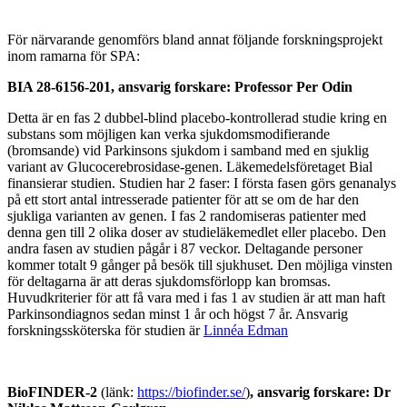
För närvarande genomförs bland annat följande forskningsprojekt
inom ramarna för SPA:
BIA 28-6156-201, ansvarig forskare: Professor Per Odin
Detta är en fas 2 dubbel-blind placebo-kontrollerad studie kring en
substans som möjligen kan verka sjukdomsmodifierande
(bromsande) vid Parkinsons sjukdom i samband med en sjuklig
variant av Glucocerebrosidase-genen. Läkemedelsföretaget Bial
finansierar studien. Studien har 2 faser: I första fasen görs genanalys
på ett stort antal intresserade patienter för att se om de har den
sjukliga varianten av genen. I fas 2 randomiseras patienter med
denna gen till 2 olika doser av studieläkemedlet eller placebo. Den
andra fasen av studien pågår i 87 veckor. Deltagande personer
kommer totalt 9 gånger på besök till sjukhuset. Den möjliga vinsten
för deltagarna är att deras sjukdomsförlopp kan bromsas.
Huvudkriterier för att få vara med i fas 1 av studien är att man haft
Parkinsondiagnos sedan minst 1 år och högst 7 år. Ansvarig
forskningssköterska för studien är
Linnéa Edman
BioFINDER-2
(länk:
https://biofinder.se/
)
, ansvarig forskare: Dr